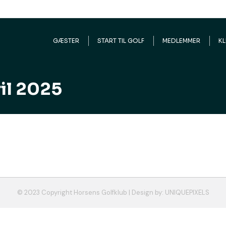
ch:
GÆSTER
START TIL GOLF
MEDLEMMER
K
ril 2025
 2025
g hilsen og god påske Sekretariatet Horsens Golfklub
© 2023 Copyright Horsens Golfklub | Design by:
UNIQUEPIXELS