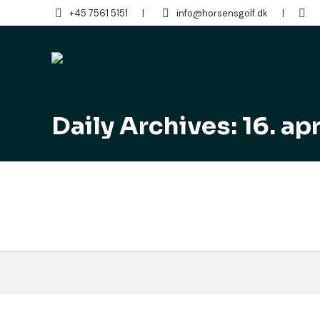
+45 7561 5151
|
info@horsensgolf.dk
|
Sear
Daily Archives:
16. ap
Nyhedsbrev 16. april 2025
Forside
,
Sekretariat
By
Susanne Jørgensen
16. april
Kære medlemmer Nyhedsbrev 16042025 Med venli