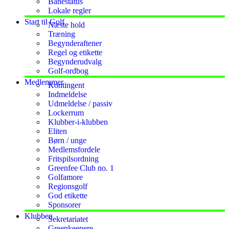
Banestatus
Lokale regler
Start til Golf
Næste hold
Træning
Begynderaftener
Regel og etikette
Begynderudvalg
Golf-ordbog
Medlemmer
Kontingent
Indmeldelse
Udmeldelse / passiv
Lockerrum
Klubber-i-klubben
Eliten
Børn / unge
Medlemsfordele
Fritspilsordning
Greenfee Club no. 1
Golfamore
Regionsgolf
God etikette
Sponsorer
Klubben
Sekretariatet
Greenkeepere