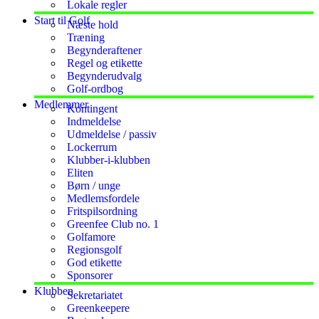
Lokale regler
Start til Golf
Næste hold
Træning
Begynderaftener
Regel og etikette
Begynderudvalg
Golf-ordbog
Medlemmer
Kontingent
Indmeldelse
Udmeldelse / passiv
Lockerrum
Klubber-i-klubben
Eliten
Børn / unge
Medlemsfordele
Fritspilsordning
Greenfee Club no. 1
Golfamore
Regionsgolf
God etikette
Sponsorer
Klubben
Sekretariatet
Greenkeepere