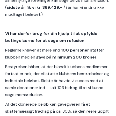
almennyttige foreninger kan søge delvis momsrefusion.
(
sidste år fik vi kr. 369.429,-
/ i år har vi endnu ikke
modtaget beløbet.).
Vi har derfor brug for din hjælp til at opfylde
betingelserne for at søge om refusion.
Reglerne kræver at mere end
100 personer
støtter
klubben med en gave på
minimum 200 kroner
.
Bestyrelsen håber, at der blandt klubbens medlemmer
fortsat er nok, der vil støtte klubbens bestræbelser og
indbetale beløbet. Sidste år havde vi succes med at
samle donationer ind – i alt 103 bidrog til at vi kunne
søge momsrefusion.
Af det donerede beløb kan gavegiveren få et
skattemæssigt fradrag på ca. 30%, så den reelle udgift