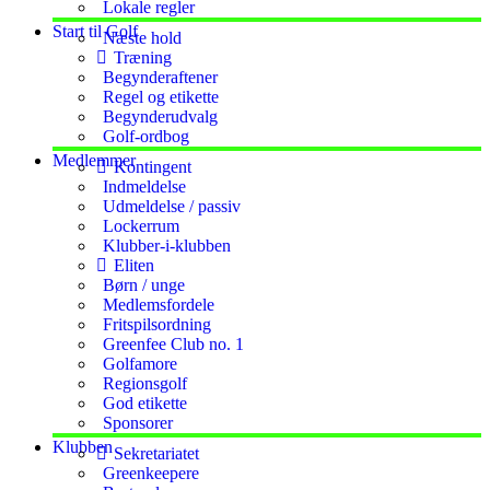
Lokale regler
Start til Golf
Næste hold
Træning
Begynderaftener
Regel og etikette
Begynderudvalg
Golf-ordbog
Medlemmer
Kontingent
Indmeldelse
Udmeldelse / passiv
Lockerrum
Klubber-i-klubben
Eliten
Børn / unge
Medlemsfordele
Fritspilsordning
Greenfee Club no. 1
Golfamore
Regionsgolf
God etikette
Sponsorer
Klubben
Sekretariatet
Greenkeepere