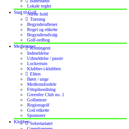
Banestatus
Lokale regler
Start til Golf
Næste hold
Træning
Begynderaftener
Regel og etikette
Begynderudvalg
Golf-ordbog
Medlemmer
Kontingent
Indmeldelse
Udmeldelse / passiv
Lockerrum
Klubber-i-klubben
Eliten
Børn / unge
Medlemsfordele
Fritspilsordning
Greenfee Club no. 1
Golfamore
Regionsgolf
God etikette
Sponsorer
Klubben
Sekretariatet
Greenkeepere