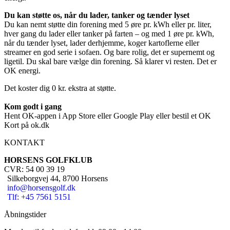
Du kan støtte os, når du lader, tanker og tænder lyset
Du kan nemt støtte din forening med 5 øre pr. kWh eller pr. liter,
hver gang du lader eller tanker på farten – og med 1 øre pr. kWh,
når du tænder lyset, lader derhjemme, koger kartoflerne eller
streamer en god serie i sofaen. Og bare rolig, det er supernemt og
ligetil. Du skal bare vælge din forening. Så klarer vi resten. Det er
OK energi.
Det koster dig 0 kr. ekstra at støtte.
Kom godt i gang
Hent OK-appen i App Store eller Google Play eller bestil et OK
Kort på ok.dk
KONTAKT
HORSENS GOLFKLUB
CVR: 54 00 39 19
Silkeborgvej 44, 8700 Horsens
info@horsensgolf.dk
Tlf: +45 7561 5151
Åbningstider