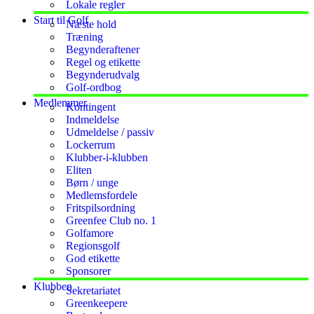
Lokale regler
Start til Golf
Næste hold
Træning
Begynderaftener
Regel og etikette
Begynderudvalg
Golf-ordbog
Medlemmer
Kontingent
Indmeldelse
Udmeldelse / passiv
Lockerrum
Klubber-i-klubben
Eliten
Børn / unge
Medlemsfordele
Fritspilsordning
Greenfee Club no. 1
Golfamore
Regionsgolf
God etikette
Sponsorer
Klubben
Sekretariatet
Greenkeepere