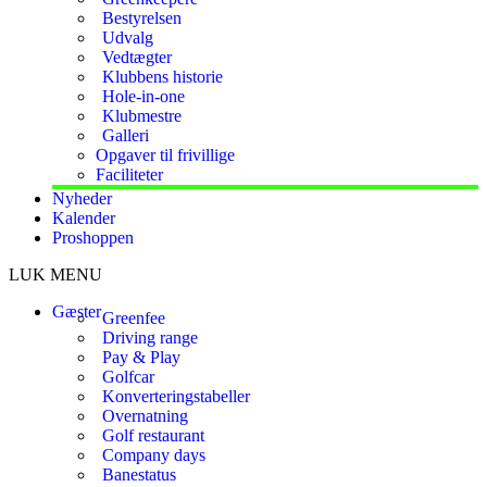
Bestyrelsen
Udvalg
Vedtægter
Klubbens historie
Hole-in-one
Klubmestre
Galleri
Opgaver til frivillige
Faciliteter
Nyheder
Kalender
Proshoppen
LUK MENU
Gæster
Greenfee
Driving range
Pay & Play
Golfcar
Konverteringstabeller
Overnatning
Golf restaurant
Company days
Banestatus