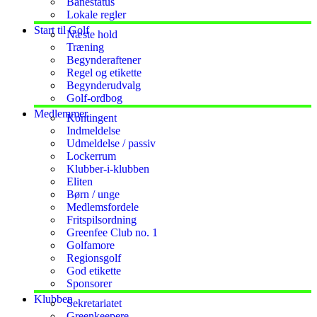
Banestatus
Lokale regler
Start til Golf
Næste hold
Træning
Begynderaftener
Regel og etikette
Begynderudvalg
Golf-ordbog
Medlemmer
Kontingent
Indmeldelse
Udmeldelse / passiv
Lockerrum
Klubber-i-klubben
Eliten
Børn / unge
Medlemsfordele
Fritspilsordning
Greenfee Club no. 1
Golfamore
Regionsgolf
God etikette
Sponsorer
Klubben
Sekretariatet
Greenkeepere