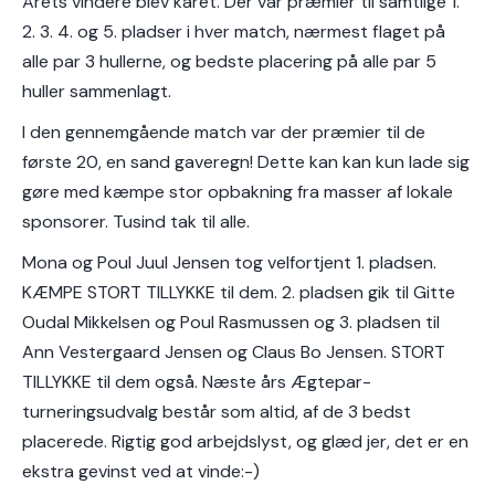
Årets vindere blev kåret. Der var præmier til samtlige 1.
2. 3. 4. og 5. pladser i hver match, nærmest flaget på
alle par 3 hullerne, og bedste placering på alle par 5
huller sammenlagt.
I den gennemgående match var der præmier til de
første 20, en sand gaveregn! Dette kan kan kun lade sig
gøre med kæmpe stor opbakning fra masser af lokale
sponsorer. Tusind tak til alle.
Mona og Poul Juul Jensen tog velfortjent 1. pladsen.
KÆMPE STORT TILLYKKE til dem. 2. pladsen gik til Gitte
Oudal Mikkelsen og Poul Rasmussen og 3. pladsen til
Ann Vestergaard Jensen og Claus Bo Jensen. STORT
TILLYKKE til dem også. Næste års Ægtepar-
turneringsudvalg består som altid, af de 3 bedst
placerede. Rigtig god arbejdslyst, og glæd jer, det er en
ekstra gevinst ved at vinde:-)