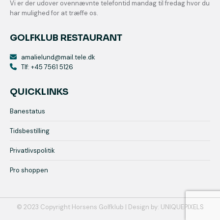
Vi er der udover ovennævnte telefontid mandag til fredag hvor du
har mulighed for at træffe os.
GOLFKLUB RESTAURANT
amalielund@mail.tele.dk
Tlf: +45 7561 5126
QUICKLINKS
Banestatus
Tidsbestilling
Privatlivspolitik
Pro shoppen
© 2023 Copyright Horsens Golfklub | Design by:
UNIQUEPIXELS