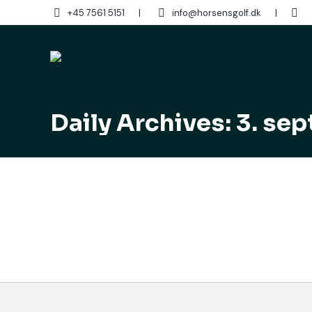
+45 7561 5151
|
info@horsensgolf.dk
|
Sear
Daily Archives:
3. se
JAZZ AFTEN 26. september 2025
Uncategorized
By
3. september 2025
Kære medlemmer Vi holder en lækker lækker JAZZ
historien og psykologien bag musikken, der blev
og jazz? En rejse, hvor…