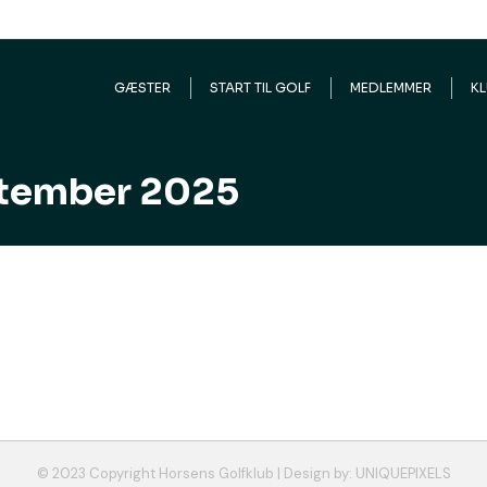
ch:
GÆSTER
START TIL GOLF
MEDLEMMER
K
ptember 2025
 aften fredag d. 26. september kl. 17.00 Hvem er bange for d
 opfattet som en stor og direkte trussel af den amerikanske r
© 2023 Copyright Horsens Golfklub | Design by:
UNIQUEPIXELS