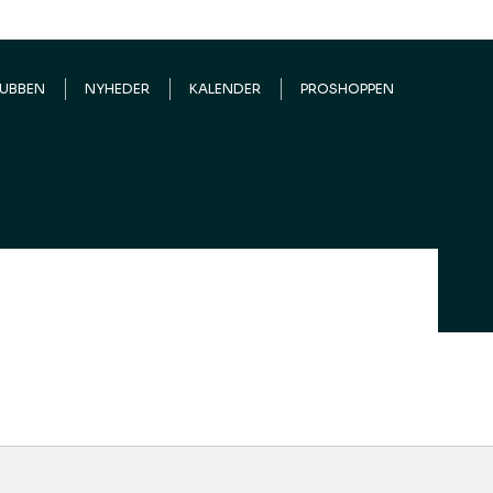
LUBBEN
NYHEDER
KALENDER
PROSHOPPEN
en store stygge jazz? Musikalsk foredrag: Om
egering. En musikalsk rejse gennem swing, blues