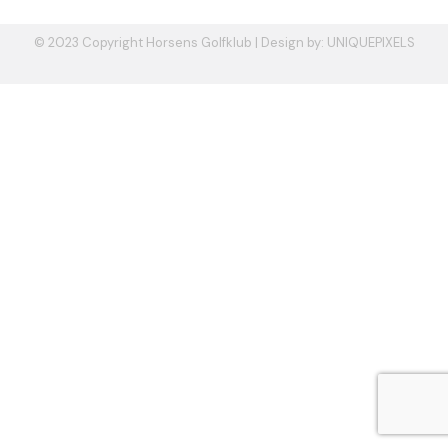
© 2023 Copyright Horsens Golfklub | Design by:
UNIQUEPIXELS