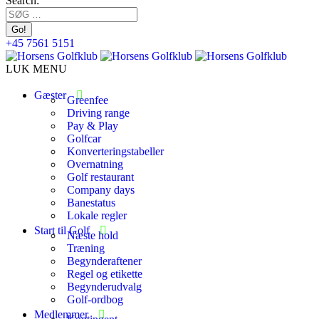
Search:
+45 7561 5151
LUK MENU
Gæster
Greenfee
Driving range
Pay & Play
Golfcar
Konverteringstabeller
Overnatning
Golf restaurant
Company days
Banestatus
Lokale regler
Start til Golf
Næste hold
Træning
Begynderaftener
Regel og etikette
Begynderudvalg
Golf-ordbog
Medlemmer