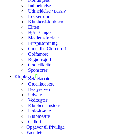
Kontingent
Indmeldelse
Udmeldelse / passiv
Lockerrum
Klubber-i-klubben
Eliten
Børn / unge
Medlemsfordele
Fritspilsordning
Greenfee Club no. 1
Golfamore
Regionsgolf
God etikette
Sponsorer
Klubben
Sekretariatet
Greenkeepere
Bestyrelsen
Udvalg
Vedtægter
Klubbens historie
Hole-in-one
Klubmestre
Galleri
Opgaver til frivillige
Faciliteter