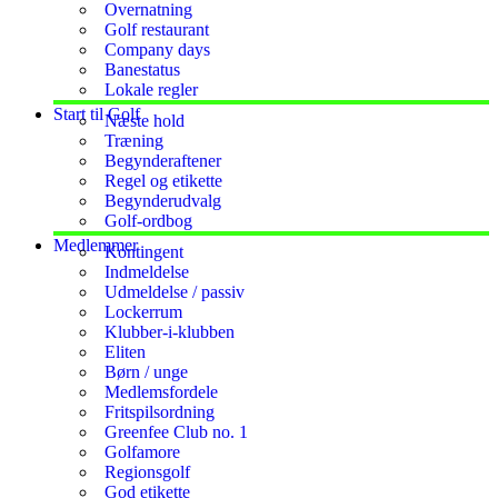
Overnatning
Golf restaurant
Company days
Banestatus
Lokale regler
Start til Golf
Næste hold
Træning
Begynderaftener
Regel og etikette
Begynderudvalg
Golf-ordbog
Medlemmer
Kontingent
Indmeldelse
Udmeldelse / passiv
Lockerrum
Klubber-i-klubben
Eliten
Børn / unge
Medlemsfordele
Fritspilsordning
Greenfee Club no. 1
Golfamore
Regionsgolf
God etikette